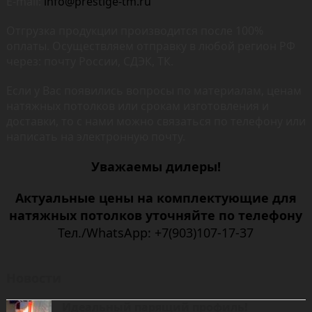
E-mail:
info@prestige-tm.ru
Отгрузка продукции производится после 100%
оплаты. Осуществляем отправку в любой регион РФ
через: почту России, СДЭК, ТК.
Если у Вас появились вопросы по материалам, ценам
натяжных потолков или срокам изготовления и
доставки, то с нами можно связаться по телефону или
написать на электронную почту.
Уважаемы дилеры!
Актуальные цены на
комплектующие
для
натяжных потолков
уточняйте по телефону
Тел./WhatsApp:
+7(903)107-17-37
Новости
Идеальный парящий профиль!