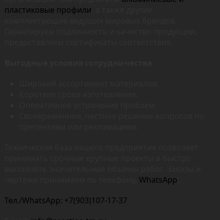
пластиковые профили
, а также другие
комплектующие ведущих мировых брендов.
Гарантируем подлинность и качество продукции,
предоставляем сертификаты соответствия.
Выгодные условия сотрудничества
Широкий ассортимент материалов;
Короткие сроки изготовления;
Оперативное устранение проблем;
Своевременное, честное решение вопросов по
претензиям или рекламациям.
Техническая база нашего предприятия позволяет
принимать срочные крупные проекты и быстро
выполнять значительные объемы работ. Заказы и
чертежи принимаем по телефону,
WhatsApp
:
Тел./WhatsApp:
+7(903)107-17-37