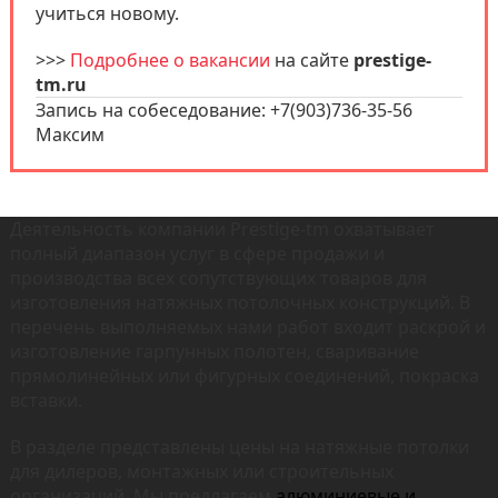
учиться новому.
>>>
Подробнее о вакансии
на сайте
prestige-
tm.ru
Запись на собеседование: +
7(903)736-35-56
Максим
Деятельность компании Prestige-tm охватывает
полный диапазон услуг в сфере продажи и
производства всех сопутствующих товаров для
изготовления натяжных потолочных конструкций. В
перечень выполняемых нами работ входит раскрой и
изготовление гарпунных полотен, сваривание
прямолинейных или фигурных соединений, покраска
вставки.
В разделе представлены цены на натяжные потолки
для дилеров, монтажных или строительных
организаций. Мы предлагаем
алюминиевые
и