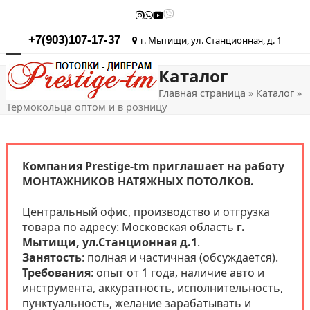
Skip
Instagram
Whatsapp
YouTube
Viber
to
content
+7(903)107-17-37
г. Мытищи, ул. Станционная, д. 1
Open
Close
Каталог
mobile
mobile
Главная страница
»
Каталог
»
menu
menu
Термокольца оптом и в розницу
Компания Prestige-tm приглашает на работу
МОНТАЖНИКОВ НАТЯЖНЫХ ПОТОЛКОВ.
Центральный офис, производство и отгрузка
товара по адресу: Московская область
г.
Мытищи, ул.Станционная д.1
.
Занятость
: полная и частичная (обсуждается).
Требования
: опыт от 1 года, наличие авто и
инструмента, аккуратность, исполнительность,
пунктуальность, желание зарабатывать и