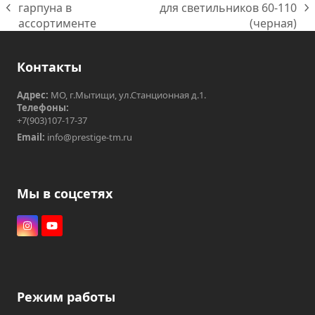
гарпуна в
для светильников 60-110
previous
next
ассортименте
(черная)
post:
post:
Контакты
Адрес:
МО, г.Мытищи, ул.Станционная д.1.
Телефоны:
+7(903)107-17-37
Email:
info@prestige-tm.ru
Мы в соцсетях
Instagram
YouTube
Режим работы